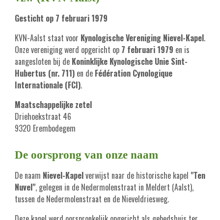
Gesticht op 7 februari 1979
KVN-Aalst staat voor
Kynologische Vereniging Nievel-Kapel
.
Onze vereniging werd opgericht op
7 februari 1979
en is
aangesloten bij de
Koninklijke Kynologische Unie Sint-
Hubertus (nr. 711)
en de
Fédération Cynologique
Internationale (FCI)
.
Maatschappelijke zetel
Driehoekstraat 46
9320 Erembodegem
De oorsprong van onze naam
De naam
Nievel-Kapel
verwijst naar de historische kapel
"Ten
Nuvel"
, gelegen in de Nedermolenstraat in Meldert (Aalst),
tussen de Nedermolenstraat en de Nieveldriesweg.
Deze kapel werd oorspronkelijk opgericht als gebedshuis ter