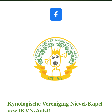
F
a
c
e
b
o
o
k
Kynologische Vereniging Nievel-Kapel
vzw (KVN-Aalst)