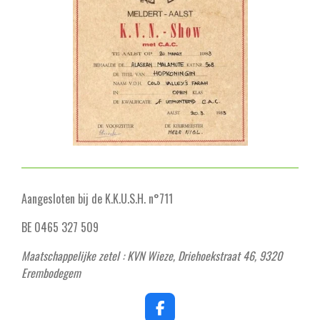
Aangesloten bij de K.K.U.S.H. n°711
BE 0465 327 509
Maatschappelijke zetel : KVN Wieze, Driehoekstraat 46, 9320
Erembodegem
F